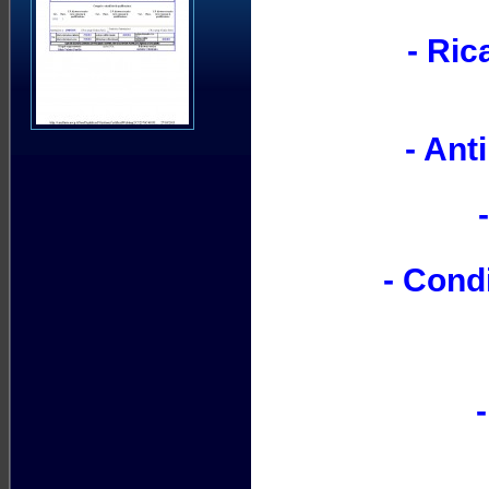
- Ri
- Ant
-
- Cond